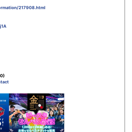
ormation/217908.html
j1A
00)
tact