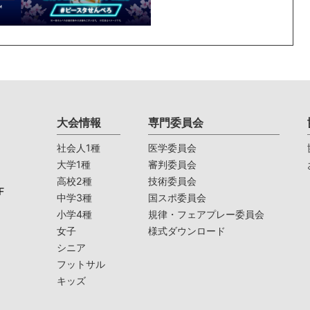
大会情報
専門委員会
社会人1種
医学委員会
大学1種
審判委員会
高校2種
技術委員会
F
中学3種
国スポ委員会
小学4種
規律・フェアプレー委員会
女子
様式ダウンロード
シニア
フットサル
キッズ