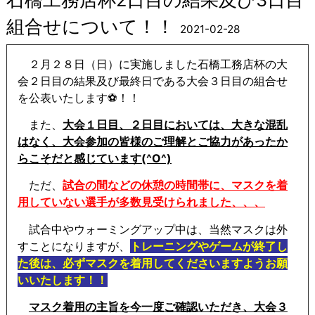
組合せについて！！
2021-02-28
２月２８日（日）に実施しました石橋工務店杯の大
会２日目の結果及び最終日である大会３日目の組合せ
を公表いたします⚽！！
また、
大会１日目、２日目においては、大きな混乱
はなく、大会参加の皆様のご理解とご協力があったか
らこそだと感じています(^O^)
ただ、
試合の間などの休憩の時間帯に、マスクを着
用していない選手が多数見受けられました、、、
試合中やウォーミングアップ中は、当然マスクは外
すことになりますが、
トレーニングやゲームが終了し
た後は、必ずマスクを着用してくださいますようお願
いいたします！！
マスク着用の主旨を今一度ご確認いただき、大会３