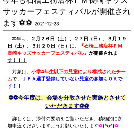
サッカーフェスティバルが開催され
ます⚽⚽
2021-12-28
本年も、
２月２６日（土）、２７日（日）、３月１９
日（土）、３月２０日（日）
に、
『石橋工務店杯ＦＭ
長崎キッズサッカーフェスティバル』
が開催されま
す！！！
対象は、
小学4年生以下の児童により構成されたチー
ム
で、
ＪＦＡ選手登録していない児童の参加もＯＫで
す！！
⚽⚽
今年度は、会場を分散させた実施とさせて
いただきます⚽⚽
詳しくは、添付の要項をご覧いただき、積極的に参
加申込くださいますようお願いいたします
⚽
(^o^)
⚽