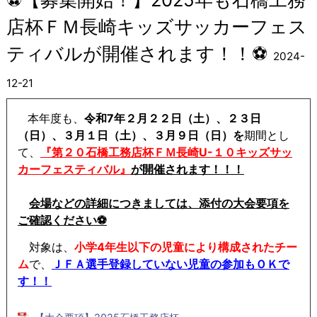
店杯ＦＭ長崎キッズサッカーフェス
ティバルが開催されます！！⚽
2024-
12-21
本年度も、
令和7年２月２２日（土）、２３日
（日）、３月１日（土）、３月９日（日）を
期間とし
て、
『第２０石橋工務店杯ＦＭ長崎U-１０キッズサッ
カーフェスティバル』
が開催されます！！！
会場などの詳細につきましては、添付の大会要項を
ご確認ください⚽
対象は、
小学4年生以下の児童により構成されたチー
ム
で、
ＪＦＡ選手登録していない児童の参加もＯＫで
す！！