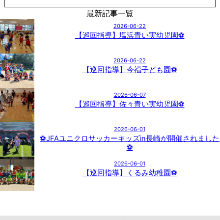
最新記事一覧
2026-06-22
【巡回指導】塩浜青い実幼児園⚽
2026-06-22
【巡回指導】今福子ども園⚽
2026-06-07
【巡回指導】佐々青い実幼児園⚽
2026-06-01
⚽JFAユニクロサッカーキッズin長崎が開催されました
⚽
2026-06-01
【巡回指導】くるみ幼稚園⚽