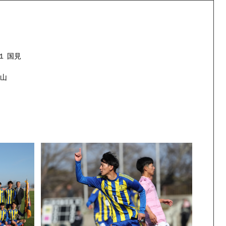
１ 国見
南山