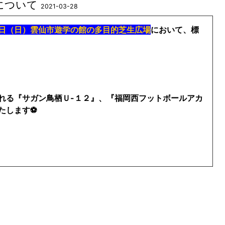
について
2021-03-28
日（日）雲仙市遊学の館の多目的芝生広場
において、標
れる『
サガン鳥栖Ｕ-１２』
、『
福岡西フットボールアカ
たします⚽